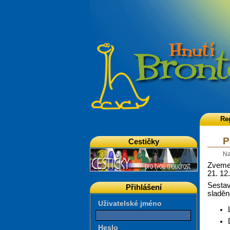
Re
P
Cestičky
Na
Zveme 
21. 12
Sestav
Přihlášení
sladěn
Uživatelské jméno
Heslo