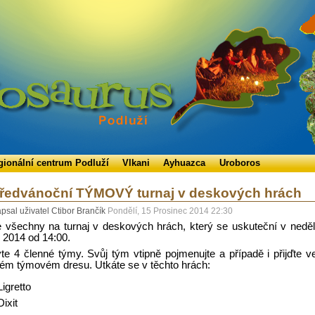
gionální centrum Podluží
Vlkani
Ayhuazca
Uroboros
ředvánoční TÝMOVÝ turnaj v deskových hrách
psal uživatel Ctibor Brančík
Pondělí, 15 Prosinec 2014 22:30
všechny na turnaj v deskových hrách, který se uskuteční v neděl
. 2014 od 14:00.
te 4 členné týmy. Svůj tým vtipně pojmenujte a případě i přijďte v
ém týmovém dresu. Utkáte se v těchto hrách:
Ligretto
Dixit