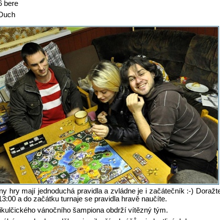
6 bere
Duch
y hry mají jednoduchá pravidla a zvládne je i začátečník :-) Doražt
13:00 a do začátku turnaje se pravidla hravě naučíte.
mikulčického vánočního šampiona obdrží vítězný tým.