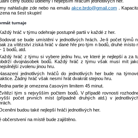
duální ceny budou uděleny i nejlepším hráčům jednotlivých her.
my nahlašujte zde nebo na emailu
akce.brdo@gmail.com
. Kapacit
zena na šest skupin!
ormát turnaje
Každý hráč v týmu odehraje postupně partii v každé z her.
Bodovat se bude umístění v jednotlivých hrách. Je-li počet týmů n
pak za vítězství získá hráč v dané hře pro tým n bodů, druhé místo 
­− 1 bodů, atd.
Každý hráč z týmu si vybere jednu hru, ve které je nejlepší a za t
obdrží dvojnásobek bodů. Každý hráč z týmu však musí mít jak
nejsilnější zvolenu jinou hru.
Nasazení jednotlivých hráčů do jednotlivých her bude na týmov
taktice. Žádný hráč však nesmí hrát dvakrát stejnou hru.
Jedna partie je omezena časovým limitem 45 minut.
Zvítězí tým s nejvyšším počtem bodů. V případě rovnosti rozhodn
vyšší počet prvních míst (případně druhých atd.) v jednotlivýc
hrách.
Oceněni budou také nejlepší hráči jednotlivých her.
 občerstvení na místě bude zajištěno.