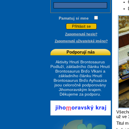
Pamatuj si mne
Zapomenuté heslo?
Zapomenuté uživatelské jméno?
Podporují nás
Aktivity Hnutí Brontosaurus
Podluží, základního článku Hnutí
Brontosaurus Brďo Vlkani a
základního článku Hnutí
Brontosaurus Brďo Ayhuazca
jsou celoročně podporovány
Jihomoravským krajem.
Děkujeme za podporu.
Všechn
už ve 
Titul 