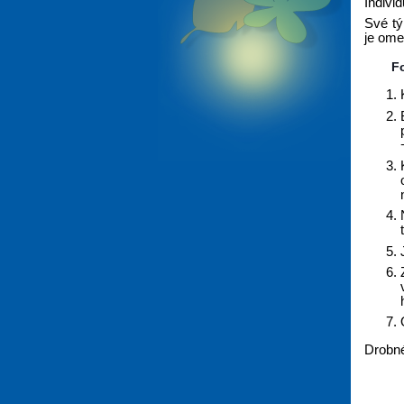
Indivi
Své tý
je ome
F
Drobné