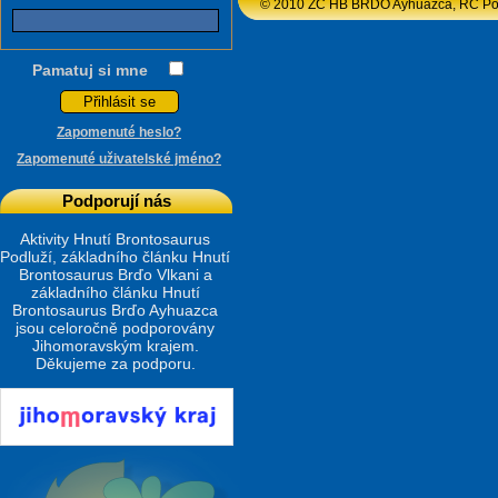
© 2010 ZČ HB BRĎO Ayhuazca, RC Podlu
Pamatuj si mne
Zapomenuté heslo?
Zapomenuté uživatelské jméno?
Podporují nás
Aktivity Hnutí Brontosaurus
Podluží, základního článku Hnutí
Brontosaurus Brďo Vlkani a
základního článku Hnutí
Brontosaurus Brďo Ayhuazca
jsou celoročně podporovány
Jihomoravským krajem.
Děkujeme za podporu.