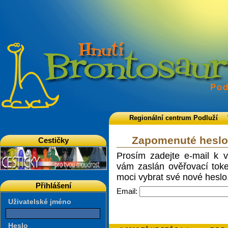
Regionální centrum Podluží
Zapomenuté hesl
Cestičky
Prosím zadejte e-mail k 
vám zaslán ověřovací token
moci vybrat své nové heslo
Přihlášení
Email:
Uživatelské jméno
Heslo