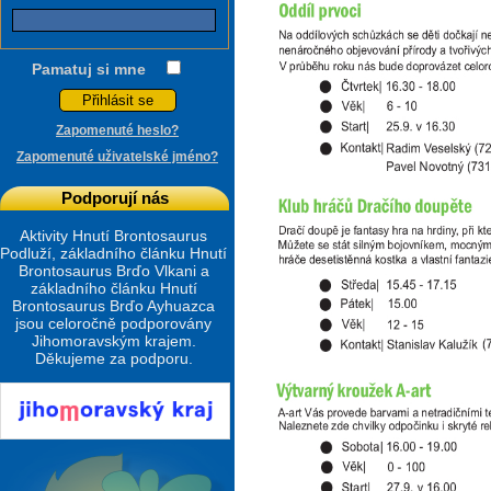
Pamatuj si mne
Zapomenuté heslo?
Zapomenuté uživatelské jméno?
Podporují nás
Aktivity Hnutí Brontosaurus
Podluží, základního článku Hnutí
Brontosaurus Brďo Vlkani a
základního článku Hnutí
Brontosaurus Brďo Ayhuazca
jsou celoročně podporovány
Jihomoravským krajem.
Děkujeme za podporu.