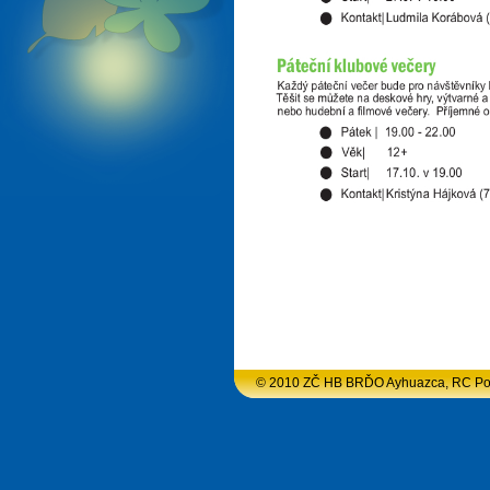
© 2010 ZČ HB BRĎO Ayhuazca, RC Podlu