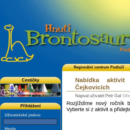
Regionální centrum Podluží
Nabídka aktivi
Cestičky
Čejkovicích
Napsal uživatel Petr Gal
Stře
Rozjíždíme nový ročník b
Přihlášení
Vyberte si z aktivit a přidej
Uživatelské jméno
Heslo