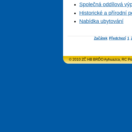
Společná oddílová vý
Historické a přírodní p
Nabídka ubytování
Začátek
Předchozí
1
© 2010 ZČ HB BRĎO Ayhuazca, RC Podlu