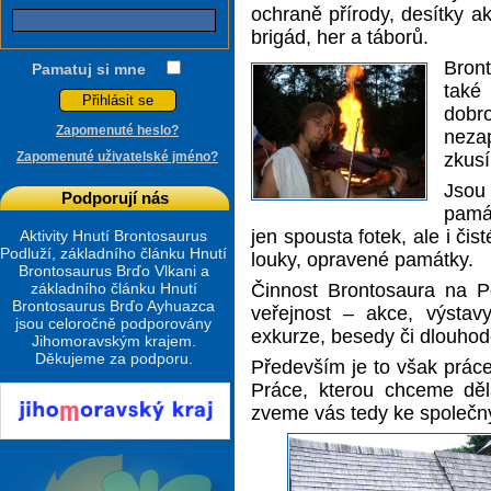
ochraně přírody, desítky ak
brigád, her a táborů.
Bron
Pamatuj si mne
také
dob
Zapomenuté heslo?
neza
zkusí
Zapomenuté uživatelské jméno?
Jsou
Podporují nás
pamá
jen spousta fotek, ale i či
Aktivity Hnutí Brontosaurus
Podluží, základního článku Hnutí
louky, opravené památky.
Brontosaurus Brďo Vlkani a
základního článku Hnutí
Činnost Brontosaura na Po
Brontosaurus Brďo Ayhuazca
veřejnost – akce, výstavy,
jsou celoročně podporovány
exkurze, besedy či dlouhod
Jihomoravským krajem.
Děkujeme za podporu.
Především je to však prác
Práce, kterou chceme děla
zveme vás tedy ke společný