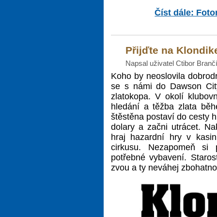
Číst dále: Foto
Přijďte na Klondik
Napsal uživatel Ctibor Branč
Koho by neoslovila dobrodr
se s námi do Dawson City 
zlatokopa. V okolí klubov
hledání a těžba zlata běh
štěstěna postaví do cesty 
dolary a začni utrácet. Na
hraj hazardní hry v kasin
cirkusu. Nezapomeň si p
potřebné vybavení. Staros
zvou a ty neváhej zbohatno