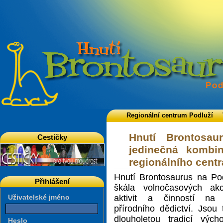
Regionální centrum Podluží
Hnutí Brontosau
Cestičky
jedinečná kombi
regionálního centr
Hnutí Brontosaurus na Pod
Přihlášení
škála volnočasových akc
aktivit a činností na
Uživatelské jméno
přírodního dědictví. Jsou
dlouholetou tradicí výc
Heslo