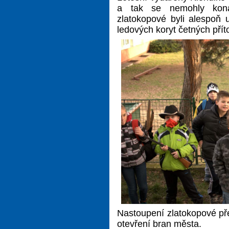
a tak se nemohly kona
zlatokopové byli alespoň u
ledových koryt četných pří
Nastoupení zlatokopové př
otevření bran města.